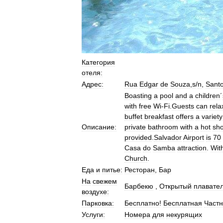
Категория
отеля:
Адрес:
Rua
Edgar
de
Souza
,
s
/
n
,
Sant
Boasting
a
pool
and
a
children
´
with
free
Wi
-
Fi
.
Guests
can
rela
buffet
breakfast
offers
a
variety
Описание:
private
bathroom
with
a
hot
sh
provided
.
Salvador
Airport
is
70
Casa
do
Samba
attraction
.
Wit
Church
.
Еда
и
питье:
Ресторан
,
Бар
На
свежем
Барбекю
,
Открытый
плавате
воздухе:
Парковка:
Бесплатно
!
Бесплатная
Част
Услуги:
Номера
для
некурящих