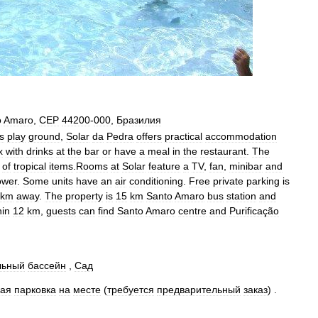
o
Amaro
,
CEP
44200
-
000
,
Бразилия
s
play
ground
,
Solar
da
Pedra
offers
practical
accommodation
x
with
drinks
at
the
bar
or
have
a
meal
in
the
restaurant
.
The
of
tropical
items
.
Rooms
at
Solar
feature
a
TV
,
fan
,
minibar
and
ower
.
Some
units
have
an
air
conditioning
.
Free
private
parking
is
km
away
.
The
property
is
15
km
Santo
Amaro
bus
station
and
hin
12
km
,
guests
can
find
Santo
Amaro
centre
and
Purificação
льный
бассейн
,
Сад
ная
парковка
на
месте
(
требуется
предварительный
заказ
) .