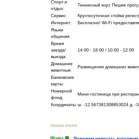
Спорт
и
Теннисный
корт
,
Пешие
прогу
отдых:
Сервис:
Круглосуточная
стойка
регис
Интернет:
Бесплатно
!
Wi
-
Fi
предоставля
Языки
общения:
Время
заезда
/
14:00
-
18:00
/
10:00
-
12:00
выезда:
Домашние
Размещение
домашних
живо
животные:
Банковские
карты:
Номерной
Мини
-
гостиница
при
ресторан
фонд:
Координаты:
ш
. -
12
.
567381308853024
д
. -
3
Каталог
отелей
.
Игры ⚽
Поможем написать курсовую