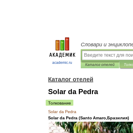
Словари и энциклоп
academic.ru
Каталог отелей
Толк
Каталог отелей
Solar da Pedra
Толкование
Solar
da
Pedra
Solar
da
Pedra
(
Santo
Amaro
,
Бразилия
)