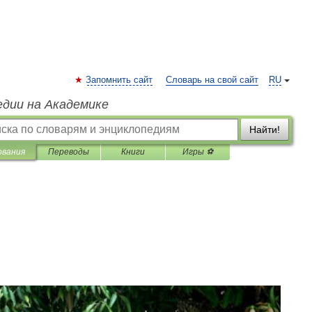
Запомнить сайт
Словарь на свой сайт
RU
едии на Академике
Найти!
ования
Переводы
Книги
Игры ⚽