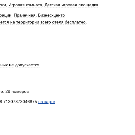
лки
,
Игровая
комната
,
Детская
игровая
площадка
трации
,
Прачечная
,
Бизнес
-
центр
ется
на
территории
всего
отеля
бесплатно
.
тных
не
допускается
.
е:
29
номеров
8
.
71307373046875
на
карте